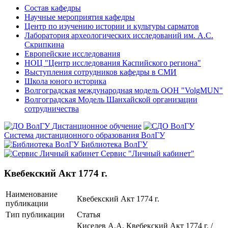
Состав кафедры
Научные мероприятия кафедры
Центр по изучению истории и культуры сарматов
Лаборатория археологических исследований им. А.С.
Скрипкина
Европейские исследования
НОЦ "Центр исследования Каспийского региона"
Выступления сотрудников кафедры в СМИ
Школа юного историка
Волгоградская международная модель ООН "VolgMUN"
Волгоградская Модель Шанхайской организации
сотрудничества
Дистанционное обучение
Система дистанционного образования ВолГУ
Библиотека ВолГУ
Сервис "Личный кабинет"
Квебекский Акт 1774 г.
Наименование
Квебекский Акт 1774 г.
публикации
Тип публикации
Статья
Киселев А.А. Квебекский Акт 1774 г. /