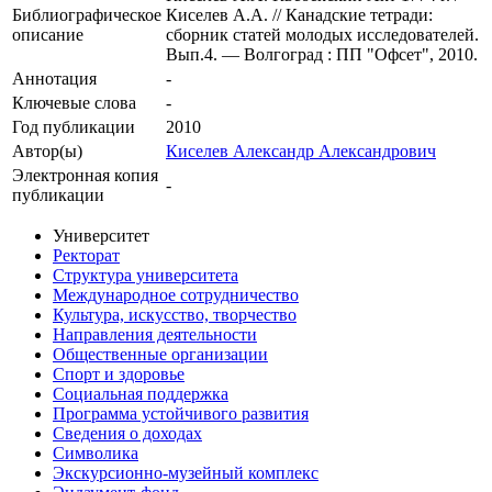
Библиографическое
Киселев А.А. // Канадские тетради:
описание
сборник статей молодых исследователей.
Вып.4. — Волгоград : ПП "Офсет", 2010.
Аннотация
-
Ключевые cлова
-
Год публикации
2010
Автор(ы)
Киселев Александр Александрович
Электронная копия
-
публикации
Университет
Ректорат
Структура университета
Международное сотрудничество
Культура, искусство, творчество
Направления деятельности
Общественные организации
Спорт и здоровье
Социальная поддержка
Программа устойчивого развития
Сведения о доходах
Символика
Экскурсионно-музейный комплекс