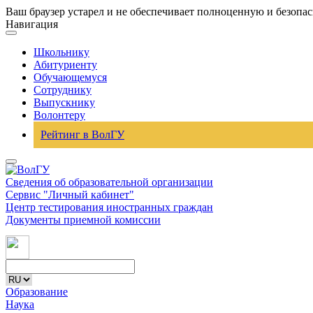
Ваш браузер устарел и не обеспечивает полноценную и безопа
Навигация
Школьнику
Абитуриенту
Обучающемуся
Сотруднику
Выпускнику
Волонтеру
Рейтинг в ВолГУ
Сведения об образовательной организации
Сервис "Личный кабинет"
Центр тестирования иностранных граждан
Документы приемной комиссии
Образование
Наука