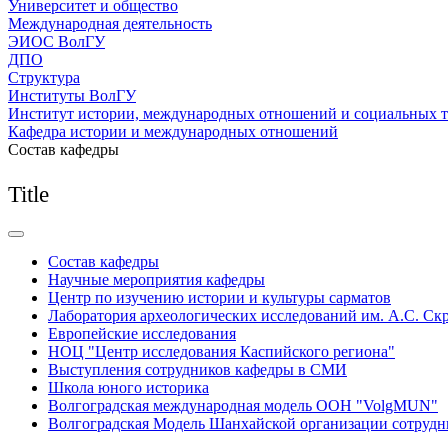
Университет и общество
Международная деятельность
ЭИОС ВолГУ
ДПО
Структура
Институты ВолГУ
Институт истории, международных отношений и социальных 
Кафедра истории и международных отношений
Состав кафедры
Title
Состав кафедры
Научные мероприятия кафедры
Центр по изучению истории и культуры сарматов
Лаборатория археологических исследований им. А.С. Ск
Европейские исследования
НОЦ "Центр исследования Каспийского региона"
Выступления сотрудников кафедры в СМИ
Школа юного историка
Волгоградская международная модель ООН "VolgMUN"
Волгоградская Модель Шанхайской организации сотрудн