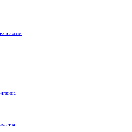
технологий
рипкина
ичества