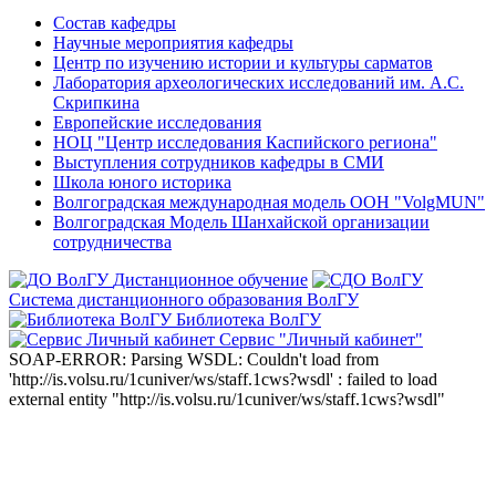
Состав кафедры
Научные мероприятия кафедры
Центр по изучению истории и культуры сарматов
Лаборатория археологических исследований им. А.С.
Скрипкина
Европейские исследования
НОЦ "Центр исследования Каспийского региона"
Выступления сотрудников кафедры в СМИ
Школа юного историка
Волгоградская международная модель ООН "VolgMUN"
Волгоградская Модель Шанхайской организации
сотрудничества
Дистанционное обучение
Система дистанционного образования ВолГУ
Библиотека ВолГУ
Сервис "Личный кабинет"
SOAP-ERROR: Parsing WSDL: Couldn't load from
'http://is.volsu.ru/1cuniver/ws/staff.1cws?wsdl' : failed to load
external entity "http://is.volsu.ru/1cuniver/ws/staff.1cws?wsdl"