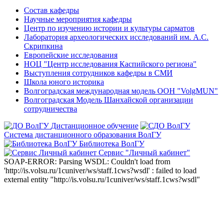
Состав кафедры
Научные мероприятия кафедры
Центр по изучению истории и культуры сарматов
Лаборатория археологических исследований им. А.С.
Скрипкина
Европейские исследования
НОЦ "Центр исследования Каспийского региона"
Выступления сотрудников кафедры в СМИ
Школа юного историка
Волгоградская международная модель ООН "VolgMUN"
Волгоградская Модель Шанхайской организации
сотрудничества
Дистанционное обучение
Система дистанционного образования ВолГУ
Библиотека ВолГУ
Сервис "Личный кабинет"
SOAP-ERROR: Parsing WSDL: Couldn't load from
'http://is.volsu.ru/1cuniver/ws/staff.1cws?wsdl' : failed to load
external entity "http://is.volsu.ru/1cuniver/ws/staff.1cws?wsdl"