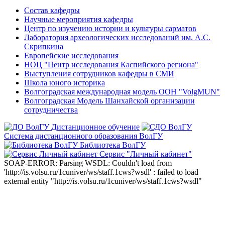
Состав кафедры
Научные мероприятия кафедры
Центр по изучению истории и культуры сарматов
Лаборатория археологических исследований им. А.С.
Скрипкина
Европейские исследования
НОЦ "Центр исследования Каспийского региона"
Выступления сотрудников кафедры в СМИ
Школа юного историка
Волгоградская международная модель ООН "VolgMUN"
Волгоградская Модель Шанхайской организации
сотрудничества
Дистанционное обучение
Система дистанционного образования ВолГУ
Библиотека ВолГУ
Сервис "Личный кабинет"
SOAP-ERROR: Parsing WSDL: Couldn't load from
'http://is.volsu.ru/1cuniver/ws/staff.1cws?wsdl' : failed to load
external entity "http://is.volsu.ru/1cuniver/ws/staff.1cws?wsdl"