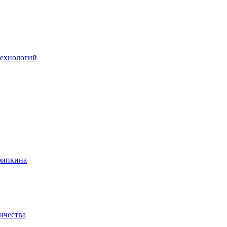
технологий
рипкина
ичества