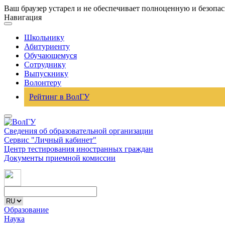
Ваш браузер устарел и не обеспечивает полноценную и безопа
Навигация
Школьнику
Абитуриенту
Обучающемуся
Сотруднику
Выпускнику
Волонтеру
Рейтинг в ВолГУ
Сведения об образовательной организации
Сервис "Личный кабинет"
Центр тестирования иностранных граждан
Документы приемной комиссии
Образование
Наука