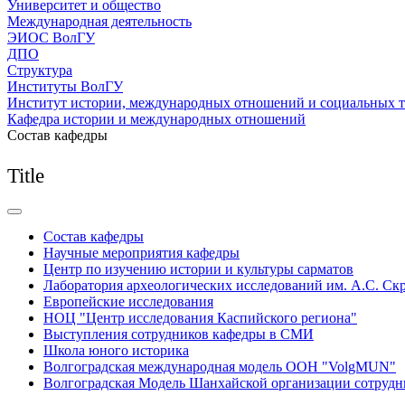
Университет и общество
Международная деятельность
ЭИОС ВолГУ
ДПО
Структура
Институты ВолГУ
Институт истории, международных отношений и социальных 
Кафедра истории и международных отношений
Состав кафедры
Title
Состав кафедры
Научные мероприятия кафедры
Центр по изучению истории и культуры сарматов
Лаборатория археологических исследований им. А.С. Ск
Европейские исследования
НОЦ "Центр исследования Каспийского региона"
Выступления сотрудников кафедры в СМИ
Школа юного историка
Волгоградская международная модель ООН "VolgMUN"
Волгоградская Модель Шанхайской организации сотрудн