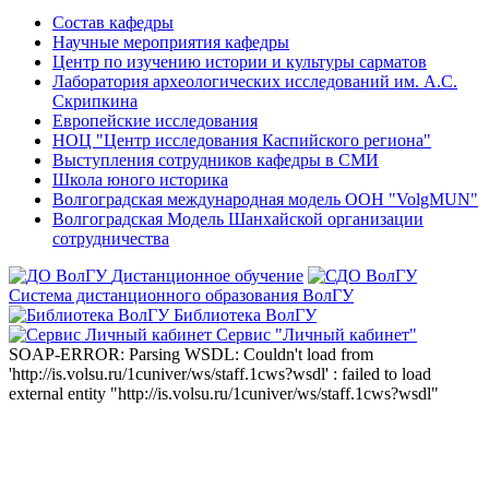
Состав кафедры
Научные мероприятия кафедры
Центр по изучению истории и культуры сарматов
Лаборатория археологических исследований им. А.С.
Скрипкина
Европейские исследования
НОЦ "Центр исследования Каспийского региона"
Выступления сотрудников кафедры в СМИ
Школа юного историка
Волгоградская международная модель ООН "VolgMUN"
Волгоградская Модель Шанхайской организации
сотрудничества
Дистанционное обучение
Система дистанционного образования ВолГУ
Библиотека ВолГУ
Сервис "Личный кабинет"
SOAP-ERROR: Parsing WSDL: Couldn't load from
'http://is.volsu.ru/1cuniver/ws/staff.1cws?wsdl' : failed to load
external entity "http://is.volsu.ru/1cuniver/ws/staff.1cws?wsdl"