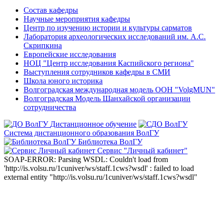
Состав кафедры
Научные мероприятия кафедры
Центр по изучению истории и культуры сарматов
Лаборатория археологических исследований им. А.С.
Скрипкина
Европейские исследования
НОЦ "Центр исследования Каспийского региона"
Выступления сотрудников кафедры в СМИ
Школа юного историка
Волгоградская международная модель ООН "VolgMUN"
Волгоградская Модель Шанхайской организации
сотрудничества
Дистанционное обучение
Система дистанционного образования ВолГУ
Библиотека ВолГУ
Сервис "Личный кабинет"
SOAP-ERROR: Parsing WSDL: Couldn't load from
'http://is.volsu.ru/1cuniver/ws/staff.1cws?wsdl' : failed to load
external entity "http://is.volsu.ru/1cuniver/ws/staff.1cws?wsdl"