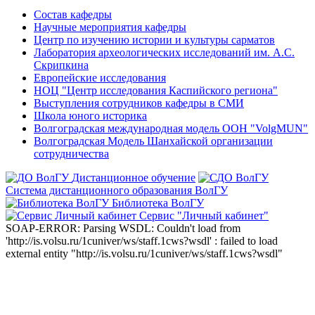
Состав кафедры
Научные мероприятия кафедры
Центр по изучению истории и культуры сарматов
Лаборатория археологических исследований им. А.С.
Скрипкина
Европейские исследования
НОЦ "Центр исследования Каспийского региона"
Выступления сотрудников кафедры в СМИ
Школа юного историка
Волгоградская международная модель ООН "VolgMUN"
Волгоградская Модель Шанхайской организации
сотрудничества
Дистанционное обучение
Система дистанционного образования ВолГУ
Библиотека ВолГУ
Сервис "Личный кабинет"
SOAP-ERROR: Parsing WSDL: Couldn't load from
'http://is.volsu.ru/1cuniver/ws/staff.1cws?wsdl' : failed to load
external entity "http://is.volsu.ru/1cuniver/ws/staff.1cws?wsdl"