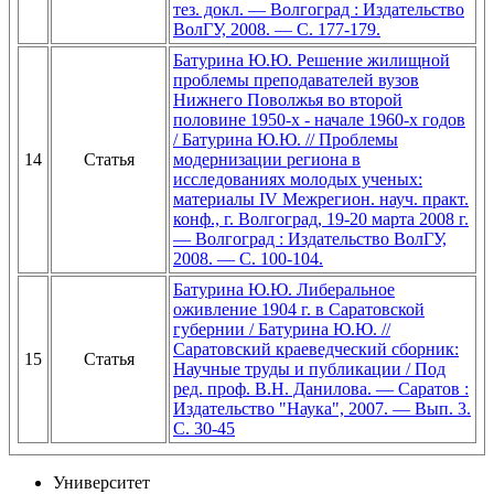
тез. докл. — Волгоград : Издательство
ВолГУ, 2008. — С. 177-179.
Батурина Ю.Ю. Решение жилищной
проблемы преподавателей вузов
Нижнего Поволжья во второй
половине 1950-х - начале 1960-х годов
/ Батурина Ю.Ю. // Проблемы
14
Статья
модернизации региона в
исследованиях молодых ученых:
материалы IV Межрегион. науч. практ.
конф., г. Волгоград, 19-20 марта 2008 г.
— Волгоград : Издательство ВолГУ,
2008. — С. 100-104.
Батурина Ю.Ю. Либеральное
оживление 1904 г. в Саратовской
губернии / Батурина Ю.Ю. //
Саратовский краеведческий сборник:
15
Статья
Научные труды и публикации / Под
ред. проф. В.Н. Данилова. — Саратов :
Издательство "Наука", 2007. — Вып. 3.
С. 30-45
Университет