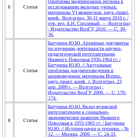
Проблемы модернизации региона в
6
Статья
исследованиях молодых ученых:
материалы VI межрегион. науч.-практ.
конф., Волгоград, 30-31 марта 2010 г. /
отв. ред. Б.Н. Сипливый. — Волгоград
: Издательство ВолГУ, 2010. — С. 30-
36.
Батурина Ю.Ю. Архивные документы
по изучению деятельности научно-
педагогической интеллигенции
Нижнего Поволжья 1956-1964 гг. /
Батурина Ю.Ю. // Актуальные
7
Статья
проблемы документоведения и
архивоведения: материалы Всерос.
науч.-практ. конф., г. Волгоград, 23
апр. 2009 г. — Волгоград :
Издательство ВолГУ, 2009. — С. 170-
174.
Батурина Ю.Ю. Вклад вузовской
интеллигенции в социально-
экономическое развитие Нижнего
8
Статья
Поволжья в 1955-1965 гг. / Батурина
Ю.Ю. // История науки и техники. - №
12. — Москва, 2009. — С. 24-33.