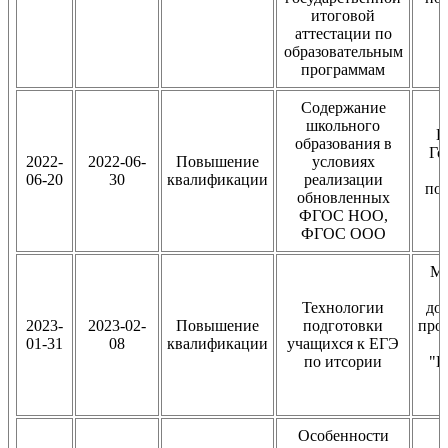
итоговой
аттестации по
образовательным
программам
Содержание
школьного
В
образования в
Го
2022-
2022-06-
Повышение
условиях
06-20
30
квалификации
реализации
по
обновленных
ФГОС НОО,
ФГОС ООО
Му
Технологии
до
2023-
2023-02-
Повышение
подготовки
про
01-31
08
квалификации
учащихся к ЕГЭ
по итсории
"Ц
Особенности