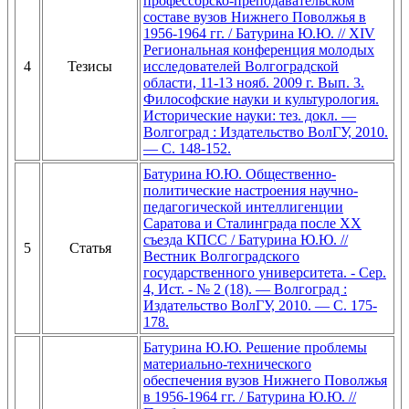
профессорско-преподавательском
составе вузов Нижнего Поволжья в
1956-1964 гг. / Батурина Ю.Ю. // XIV
Региональная конференция молодых
4
Тезисы
исследователей Волгоградской
области, 11-13 нояб. 2009 г. Вып. 3.
Философские науки и культурология.
Исторические науки: тез. докл. —
Волгоград : Издательство ВолГУ, 2010.
— С. 148-152.
Батурина Ю.Ю. Общественно-
политические настроения научно-
педагогической интеллигенции
Саратова и Сталинграда после XX
съезда КПСС / Батурина Ю.Ю. //
5
Статья
Вестник Волгоградского
государственного университета. - Сер.
4, Ист. - № 2 (18). — Волгоград :
Издательство ВолГУ, 2010. — С. 175-
178.
Батурина Ю.Ю. Решение проблемы
материально-технического
обеспечения вузов Нижнего Поволжья
в 1956-1964 гг. / Батурина Ю.Ю. //