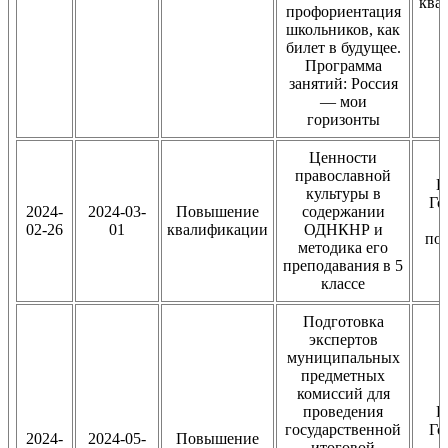
ква
профориентация
школьников, как
билет в будущее.
Программа
занятий: Россия
— мои
горизонты
Ценности
православной
В
культуры в
Го
2024-
2024-03-
Повышение
содержании
02-26
01
квалификации
ОДНКНР и
по
методика его
преподавания в 5
классе
Подготовка
экспертов
муниципальных
предметных
комиссий для
проведения
В
государственной
Го
2024-
2024-05-
Повышение
итоговой