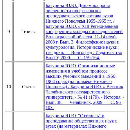
Батурина Ю.Ю. Динамика роста
численности профессорско-
преподавательского состава вузов
Нижнего Поволжья 1955-1965 гг. /
Батурина Ю.Ю. // XIII Региональная
9
Тезисы
конференция молодых исследователей
Волгоградской области, 11-14 нояб.
2008 г. Вып. 3. Философские науки и
культурология. Исторические науки:
тез. докл. — Волгоград : Издательство
ВолГУ, 2009. — С. 159-164.
Батурина Ю.Ю. Организационные
изменения в учебном процессе
высших учебных заведений в 1956-
1964 годах (на примере Нижнего
10
Статья
Поволжья) / Батурина Ю.Ю. // Вестник
Челябинского государственного
университета. - № 41 (179). - История. -
Вып. 38. — Челябинск, 2009. — С. 96-
103.
Батурина Ю.Ю. "Оттепель" и
преподавание общественных наук в
вузах (на материалах Нижнего