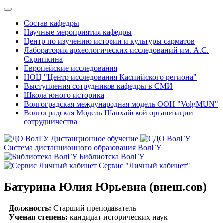
Состав кафедры
Научные мероприятия кафедры
Центр по изучению истории и культуры сарматов
Лаборатория археологических исследований им. А.С.
Скрипкина
Европейские исследования
НОЦ "Центр исследования Каспийского региона"
Выступления сотрудников кафедры в СМИ
Школа юного историка
Волгоградская международная модель ООН "VolgMUN"
Волгоградская Модель Шанхайской организации
сотрудничества
Дистанционное обучение
Система дистанционного образования ВолГУ
Библиотека ВолГУ
Сервис "Личный кабинет"
Батурина Юлия Юрьевна (внеш.сов)
Должность:
Старший преподаватель
Ученая степень:
кандидат исторических наук