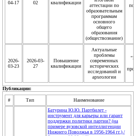
04-17
02
квалификации
аттестации по
по
образовательным
программам
основного
общего
образования
(обществознание)
Актуальные
проблемы
"В
2026-
2026-03-
Повышение
современных
03-23
27
квалификации
исторических
про
исследований и
о
археологии
Публикации:
#
Тип
Наименование
Батурина Ю.Ю. Партбилет -
инструмент для карьеры или гарант
поддержки политики партии? (на
примере вузовской интеллигенции
Нижнего Поволжья в 1956-1964 гг.) /