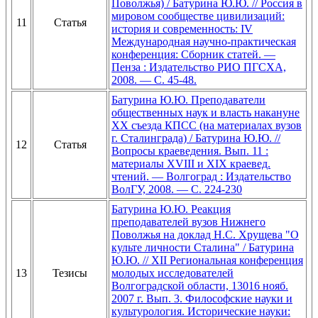
Поволжья) / Батурина Ю.Ю. // Россия в
мировом сообществе цивилизаций:
11
Статья
история и современность: IV
Международная научно-практическая
конференция: Сборник статей. —
Пенза : Издательство РИО ПГСХА,
2008. — С. 45-48.
Батурина Ю.Ю. Преподаватели
общественных наук и власть накануне
XX съезда КПСС (на материалах вузов
г. Сталинграда) / Батурина Ю.Ю. //
12
Статья
Вопросы краеведения. Вып. 11 :
материалы XVIII и XIX краевед.
чтений. — Волгоград : Издательство
ВолГУ, 2008. — С. 224-230
Батурина Ю.Ю. Реакция
преподавателей вузов Нижнего
Поволжья на доклад Н.С. Хрущева "О
культе личности Сталина" / Батурина
Ю.Ю. // XII Региональная конференция
13
Тезисы
молодых исследователей
Волгоградской области, 13016 нояб.
2007 г. Вып. 3. Философские науки и
культурология. Исторические науки: