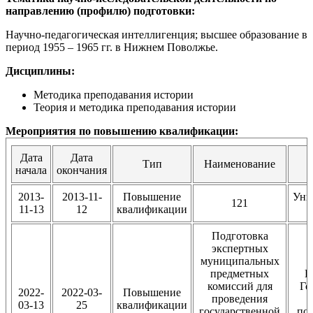
направлению (профилю) подготовки:
Научно-педагогическая интеллигенция; высшее образование в
период 1955 – 1965 гг. в Нижнем Поволжье.
Дисциплины:
Методика преподавания истории
Теория и методика преподавания истории
Мероприятия по повышению квалификации:
Дата
Дата
Тип
Наименование
начала
окончания
2013-
2013-11-
Повышение
Уни
121
11-13
12
квалификации
Подготовка
экспертных
муниципальных
предметных
В
комиссий для
Го
2022-
2022-03-
Повышение
проведения
03-13
25
квалификации
государственной
по