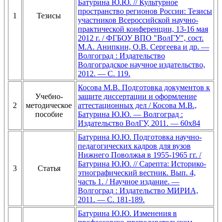
Батурина Ю.Ю. // Культурное
пространство регионов России: Тезисы
1
Тезисы
участников Всероссийской научно-
практической конференции, 13-16 мая
2012 г. / ФГБОУ ВПО "ВолГУ", сост.
М.А. Анипкин, О.В. Сергеева и др. —
Волгоград : Издательство
Волгоградское научное издательство,
2012. — С. 119.
Косова М.В. Подготовка документов к
Учебно-
защите диссертации и оформление
2
методическое
аттестационных дел / Косова М.В.,
пособие
Батурина Ю.Ю. — Волгоград :
Издательство ВолГУ, 2011. — 60х84
Батурина Ю.Ю. Подготовка научно-
педагогических кадров для вузов
Нижнего Поволжья в 1955-1965 гг. /
Батурина Ю.Ю. // Сарепта: Историко-
3
Статья
этнографический вестник. Вып. 4,
часть 1. / Научное издание. —
Волгоград : Издательство МИРИА,
2011. — С. 181-189.
Батурина Ю.Ю. Изменения в