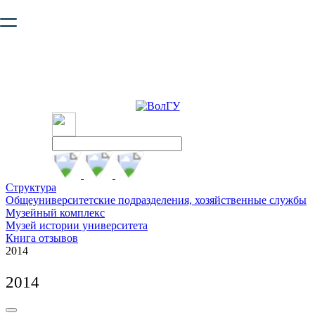
Ваш браузер устарел и не обеспечивает полноценную и
безопасную работу с сайтом. Пожалуйста
обновите браузер
,
чтобы улучшить взаимодействие с сайтом.
Структура
Общеуниверситетские подразделения, хозяйственные службы
Музейный комплекс
Музей истории университета
Книга отзывов
2014
2014