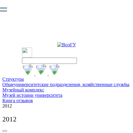
Ваш браузер устарел и не обеспечивает полноценную и
безопасную работу с сайтом. Пожалуйста
обновите браузер
,
чтобы улучшить взаимодействие с сайтом.
Структура
Общеуниверситетские подразделения, хозяйственные службы
Музейный комплекс
Музей истории университета
Книга отзывов
2012
2012