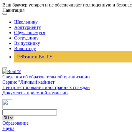
Ваш браузер устарел и не обеспечивает полноценную и безопа
Навигация
Школьнику
Абитуриенту
Обучающемуся
Сотруднику
Выпускнику
Волонтеру
Рейтинг в ВолГУ
Сведения об образовательной организации
Сервис "Личный кабинет"
Центр тестирования иностранных граждан
Документы приемной комиссии
Образование
Наука