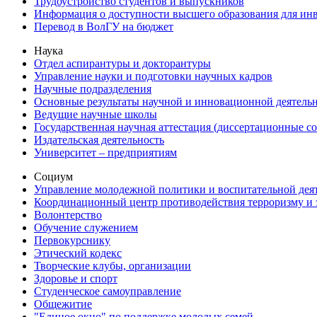
Трудоустройство студентов и выпускников
Информация о доступности высшего образования для ин
Перевод в ВолГУ на бюджет
Наука
Отдел аспирантуры и докторантуры
Управление науки и подготовки научных кадров
Научные подразделения
Основные результаты научной и инновационной деятель
Ведущие научные школы
Государственная научная аттестация (диссертационные с
Издательская деятельность
Университет – предприятиям
Социум
Управление молодежной политики и воспитательной дея
Координационный центр противодействия терроризму и 
Волонтерство
Обучение служением
Первокурснику
Этический кодекс
Творческие клубы, организации
Здоровье и спорт
Студенческое самоуправление
Общежитие
"Единое окно" по поддержке молодых семей