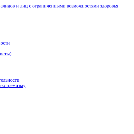
валидов и лиц с ограниченными возможностями здоровья
ности
оветы)
тельности
экстремизму