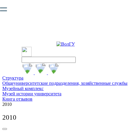
Ваш браузер устарел и не обеспечивает полноценную и
безопасную работу с сайтом. Пожалуйста
обновите браузер
,
чтобы улучшить взаимодействие с сайтом.
Структура
Общеуниверситетские подразделения, хозяйственные службы
Музейный комплекс
Музей истории университета
Книга отзывов
2010
2010