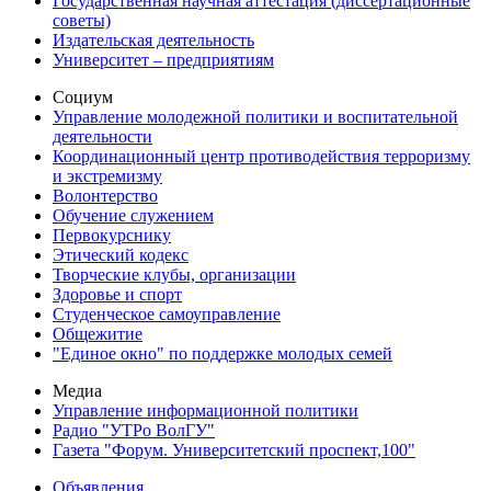
Государственная научная аттестация (диссертационные
советы)
Издательская деятельность
Университет – предприятиям
Социум
Управление молодежной политики и воспитательной
деятельности
Координационный центр противодействия терроризму
и экстремизму
Волонтерство
Обучение служением
Первокурснику
Этический кодекс
Творческие клубы, организации
Здоровье и спорт
Студенческое самоуправление
Общежитие
"Единое окно" по поддержке молодых семей
Медиа
Управление информационной политики
Радио "УТРо ВолГУ"
Газета "Форум. Университетский проспект,100"
Объявления