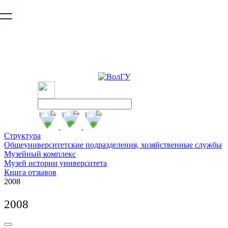
Ваш браузер устарел и не обеспечивает полноценную и
безопасную работу с сайтом. Пожалуйста
обновите браузер
,
чтобы улучшить взаимодействие с сайтом.
Структура
Общеуниверситетские подразделения, хозяйственные службы
Музейный комплекс
Музей истории университета
Книга отзывов
2008
2008