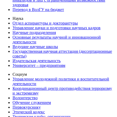
инвалидов и лиц с ограниченными возможностями
здоровья
Перевод в ВолГУ на бюджет
Наука
Отдел аспирантуры и докторантуры
Управление науки и подготовки научных кадров
Научные подразделения
Основные результаты научной и инновационной
деятельности
Ведущие научные школы
Государственная научная аттестация (диссертационные
советы)
Издательская деятельность
Университет – предприятиям
Социум
Управление молодежной политики и воспитательной
деятельности
Координационный центр противодействия терроризму
и экстремизму
Волонтерство
Обучение служением
Первокурснику
Этический кодекс
Творческие клубы, организации