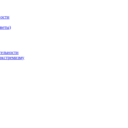
ности
оветы)
тельности
экстремизму