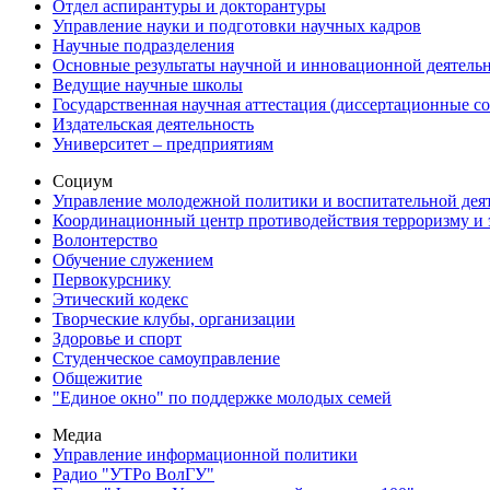
Отдел аспирантуры и докторантуры
Управление науки и подготовки научных кадров
Научные подразделения
Основные результаты научной и инновационной деятель
Ведущие научные школы
Государственная научная аттестация (диссертационные с
Издательская деятельность
Университет – предприятиям
Социум
Управление молодежной политики и воспитательной дея
Координационный центр противодействия терроризму и 
Волонтерство
Обучение служением
Первокурснику
Этический кодекс
Творческие клубы, организации
Здоровье и спорт
Студенческое самоуправление
Общежитие
"Единое окно" по поддержке молодых семей
Медиа
Управление информационной политики
Радио "УТРо ВолГУ"