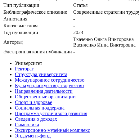
Тип публикации
Статья
Библиографическое описание
Современные стратегии трудоу
Аннотация
-
Ключевые cлова
-
Год публикации
2023
Ткаченко Ольга Викторовна
Автор(ы)
Василенко Инна Викторовна
Электронная копия публикации
-
Университет
Ректорат
Структура университета
Международное сотрудничество
Культура, искусство, творчество
Направления деятельности
Общественные организации
Спорт и здоровье
Социальная поддержка
Программа устойчивого развития
Сведения о доходах
Символика
Экскурсионно-музейный комплекс
Эндаумент-фонд