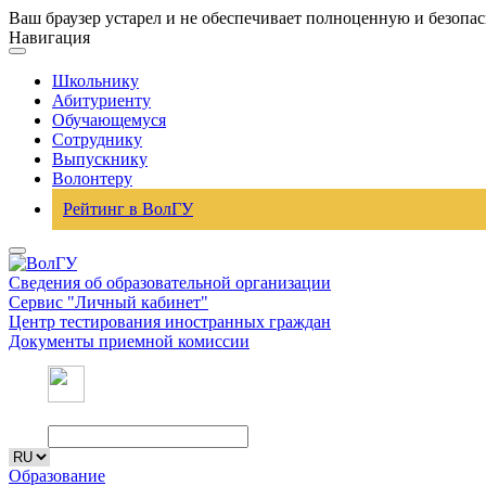
Ваш браузер устарел и не обеспечивает полноценную и безопа
Навигация
Школьнику
Абитуриенту
Обучающемуся
Сотруднику
Выпускнику
Волонтеру
Рейтинг в ВолГУ
Сведения об образовательной организации
Сервис "Личный кабинет"
Центр тестирования иностранных граждан
Документы приемной комиссии
Образование