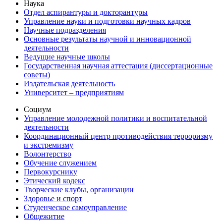
Наука
Отдел аспирантуры и докторантуры
Управление науки и подготовки научных кадров
Научные подразделения
Основные результаты научной и инновационной
деятельности
Ведущие научные школы
Государственная научная аттестация (диссертационные
советы)
Издательская деятельность
Университет – предприятиям
Социум
Управление молодежной политики и воспитательной
деятельности
Координационный центр противодействия терроризму
и экстремизму
Волонтерство
Обучение служением
Первокурснику
Этический кодекс
Творческие клубы, организации
Здоровье и спорт
Студенческое самоуправление
Общежитие