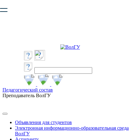
Ваш браузер устарел и не обеспечивает полноценную и
безопасную работу с сайтом. Пожалуйста
обновите браузер
,
чтобы улучшить взаимодействие с сайтом.
Педагогический состав
Преподаватель ВолГУ
Объявления для студентов
Электронная информационно-образовательная среда
ВолГУ
Аспиранту