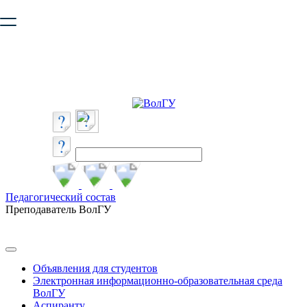
Ваш браузер устарел и не обеспечивает полноценную и
безопасную работу с сайтом. Пожалуйста
обновите браузер
,
чтобы улучшить взаимодействие с сайтом.
Педагогический состав
Преподаватель ВолГУ
Объявления для студентов
Электронная информационно-образовательная среда
ВолГУ
Аспиранту