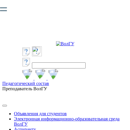
Ваш браузер устарел и не обеспечивает полноценную и
безопасную работу с сайтом. Пожалуйста
обновите браузер
,
чтобы улучшить взаимодействие с сайтом.
Педагогический состав
Преподаватель ВолГУ
Объявления для студентов
Электронная информационно-образовательная среда
ВолГУ
Аспиранту