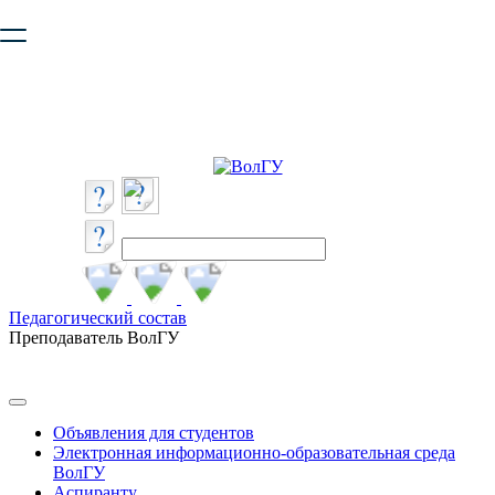
Ваш браузер устарел и не обеспечивает полноценную и
безопасную работу с сайтом. Пожалуйста
обновите браузер
,
чтобы улучшить взаимодействие с сайтом.
Педагогический состав
Преподаватель ВолГУ
Объявления для студентов
Электронная информационно-образовательная среда
ВолГУ
Аспиранту