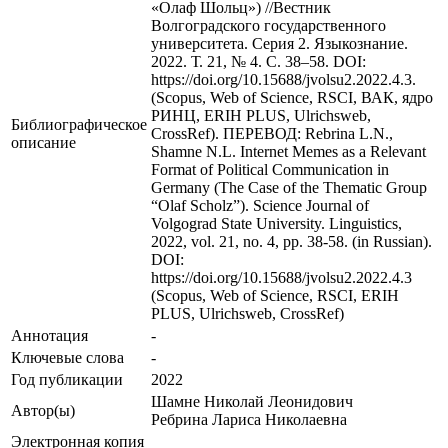
«Олаф Шольц») //Вестник
Волгоградского государственного
университета. Серия 2. Языкознание.
2022. Т. 21, № 4. С. 38–58. DOI:
https://doi.org/10.15688/jvolsu2.2022.4.3.
(Scopus, Web of Science, RSCI, ВАК, ядро
РИНЦ, ERIH PLUS, Ulrichsweb,
Библиографическое
CrossRef). ПЕРЕВОД: Rebrina L.N.,
описание
Shamne N.L. Internet Memes as a Relevant
Format of Political Communication in
Germany (The Case of the Thematic Group
“Olaf Scholz”). Science Journal of
Volgograd State University. Linguistics,
2022, vol. 21, no. 4, pp. 38-58. (in Russian).
DOI:
https://doi.org/10.15688/jvolsu2.2022.4.3
(Scopus, Web of Science, RSCI, ERIH
PLUS, Ulrichsweb, CrossRef)
Аннотация
-
Ключевые cлова
-
Год публикации
2022
Шамне Николай Леонидович
Автор(ы)
Ребрина Лариса Николаевна
Электронная копия