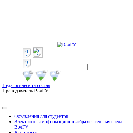
Ваш браузер устарел и не обеспечивает полноценную и
безопасную работу с сайтом. Пожалуйста
обновите браузер
,
чтобы улучшить взаимодействие с сайтом.
Педагогический состав
Преподаватель ВолГУ
Объявления для студентов
Электронная информационно-образовательная среда
ВолГУ
Аспиранту