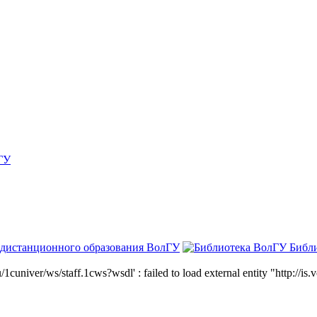
ГУ
 дистанционного образования ВолГУ
Библ
niver/ws/staff.1cws?wsdl' : failed to load external entity "http://is.