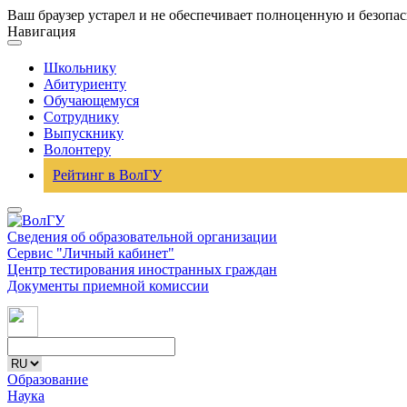
Ваш браузер устарел и не обеспечивает полноценную и безопа
Навигация
Школьнику
Абитуриенту
Обучающемуся
Сотруднику
Выпускнику
Волонтеру
Рейтинг в ВолГУ
Сведения об образовательной организации
Сервис "Личный кабинет"
Центр тестирования иностранных граждан
Документы приемной комиссии
Образование
Наука