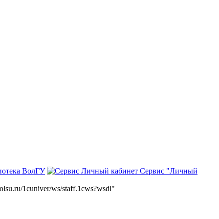
иотека ВолГУ
Сервис "Личный
volsu.ru/1cuniver/ws/staff.1cws?wsdl"