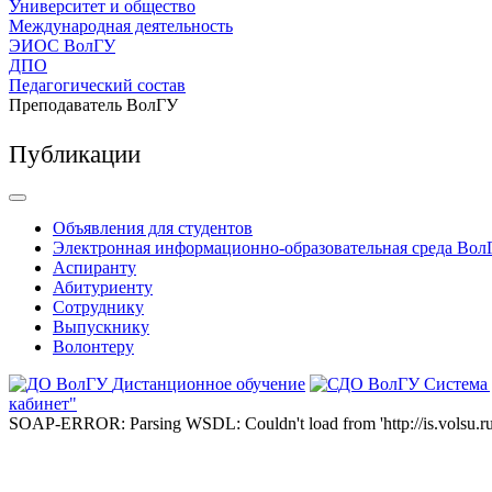
Университет и общество
Международная деятельность
ЭИОС ВолГУ
ДПО
Педагогический состав
Преподаватель ВолГУ
Публикации
Объявления для студентов
Электронная информационно-образовательная среда Вол
Аспиранту
Абитуриенту
Сотруднику
Выпускнику
Волонтеру
Дистанционное обучение
Система
кабинет"
SOAP-ERROR: Parsing WSDL: Couldn't load from 'http://is.volsu.ru/1cu