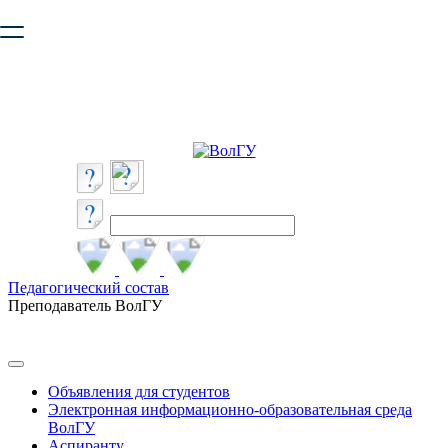
Ваш браузер устарел и не обеспечивает полноценную и
безопасную работу с сайтом. Пожалуйста
обновите браузер
,
чтобы улучшить взаимодействие с сайтом.
Педагогический состав
Преподаватель ВолГУ
Объявления для студентов
Электронная информационно-образовательная среда
ВолГУ
Аспиранту