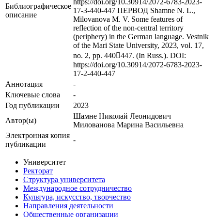
https://doi.org/10.30914/2072-6783-2023-
Библиографическое
17-3-440-447 ПЕРВОД Shamne N. L.,
описание
Milovanova M. V. Some features of
reflection of the non-central territory
(periphery) in the German language. Vestnik
of the Mari State University, 2023, vol. 17,
no. 2, pp. 440447. (In Russ.). DOI:
https://doi.org/10.30914/2072-6783-2023-
17-2-440-447
Аннотация
-
Ключевые cлова
-
Год публикации
2023
Шамне Николай Леонидович
Автор(ы)
Милованова Марина Васильевна
Электронная копия
-
публикации
Университет
Ректорат
Структура университета
Международное сотрудничество
Культура, искусство, творчество
Направления деятельности
Общественные организации