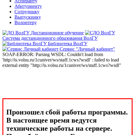
Аспиранту
Абитуриенту
Сотруднику
Выпускнику
Волонтеру
Дистанционное обучение
Система дистанционного образования ВолГУ
Библиотека ВолГУ
Сервис "Личный кабинет"
SOAP-ERROR: Parsing WSDL: Couldn't load from
'http://is.volsu.ru/1cuniver/ws/staff.1cws?wsdl' : failed to load
external entity "http://is.volsu.ru/1cuniver/ws/staff.1cws?wsdl"
Произошел сбой работы программы.
В настоящее время ведутся
технические работы на сервере.