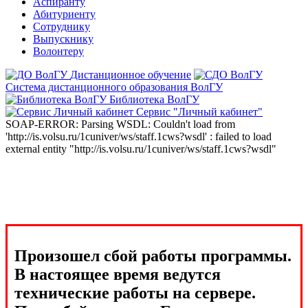
Аспиранту
Абитуриенту
Сотруднику
Выпускнику
Волонтеру
Дистанционное обучение
Система дистанционного образования ВолГУ
Библиотека ВолГУ
Сервис "Личный кабинет"
SOAP-ERROR: Parsing WSDL: Couldn't load from
'http://is.volsu.ru/1cuniver/ws/staff.1cws?wsdl' : failed to load
external entity "http://is.volsu.ru/1cuniver/ws/staff.1cws?wsdl"
Произошел сбой работы программы.
В настоящее время ведутся
технические работы на сервере.