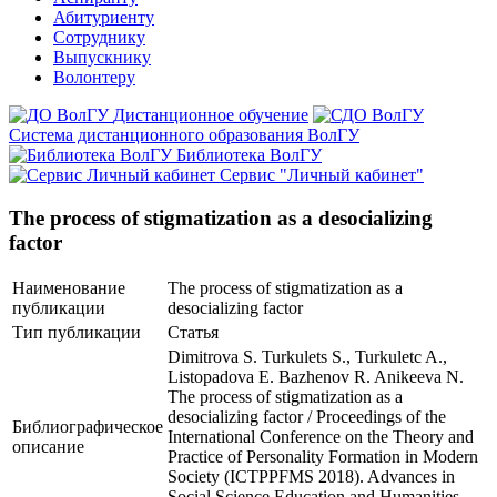
Абитуриенту
Сотруднику
Выпускнику
Волонтеру
Дистанционное обучение
Система дистанционного образования ВолГУ
Библиотека ВолГУ
Сервис "Личный кабинет"
The process of stigmatization as a desocializing
factor
Наименование
The process of stigmatization as a
публикации
desocializing factor
Тип публикации
Статья
Dimitrova S. Turkulets S., Turkuletc A.,
Listopadova E. Bazhenov R. Anikeeva N.
The process of stigmatization as a
desocializing factor / Proceedings of the
Библиографическое
International Conference on the Theory and
описание
Practice of Personality Formation in Modern
Society (ICTPPFMS 2018). Advances in
Social Science Education and Humanities