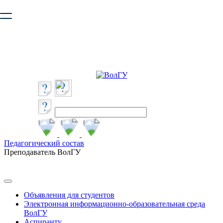
Ваш браузер устарел и не обеспечивает полноценную и
безопасную работу с сайтом. Пожалуйста
обновите браузер
,
чтобы улучшить взаимодействие с сайтом.
Педагогический состав
Преподаватель ВолГУ
Объявления для студентов
Электронная информационно-образовательная среда
ВолГУ
Аспиранту