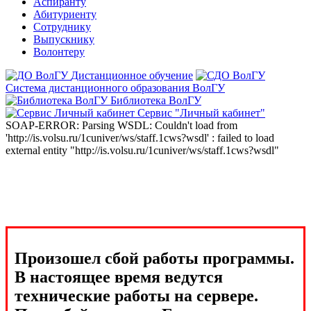
Аспиранту
Абитуриенту
Сотруднику
Выпускнику
Волонтеру
Дистанционное обучение
Система дистанционного образования ВолГУ
Библиотека ВолГУ
Сервис "Личный кабинет"
SOAP-ERROR: Parsing WSDL: Couldn't load from
'http://is.volsu.ru/1cuniver/ws/staff.1cws?wsdl' : failed to load
external entity "http://is.volsu.ru/1cuniver/ws/staff.1cws?wsdl"
Произошел сбой работы программы.
В настоящее время ведутся
технические работы на сервере.