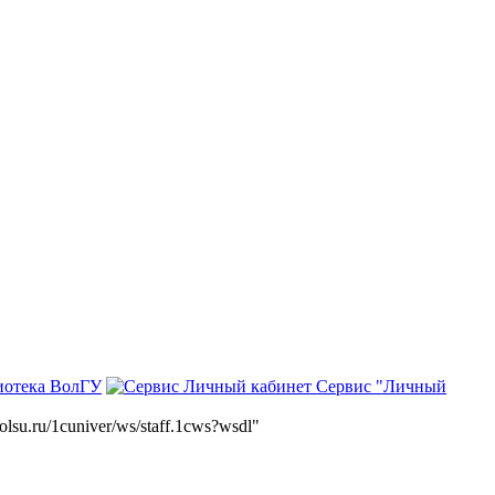
иотека ВолГУ
Сервис "Личный
volsu.ru/1cuniver/ws/staff.1cws?wsdl"