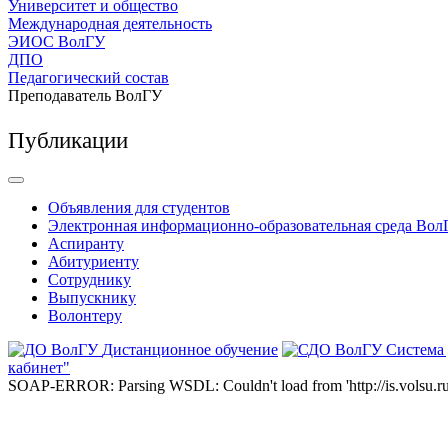
Университет и общество
Международная деятельность
ЭИОС ВолГУ
ДПО
Педагогический состав
Преподаватель ВолГУ
Публикации
Объявления для студентов
Электронная информационно-образовательная среда Вол
Аспиранту
Абитуриенту
Сотруднику
Выпускнику
Волонтеру
Дистанционное обучение
Система
кабинет"
SOAP-ERROR: Parsing WSDL: Couldn't load from 'http://is.volsu.ru/1cu