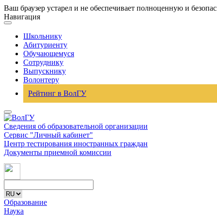
Ваш браузер устарел и не обеспечивает полноценную и безопа
Навигация
Школьнику
Абитуриенту
Обучающемуся
Сотруднику
Выпускнику
Волонтеру
Рейтинг в ВолГУ
Сведения об образовательной организации
Сервис "Личный кабинет"
Центр тестирования иностранных граждан
Документы приемной комиссии
Образование
Наука