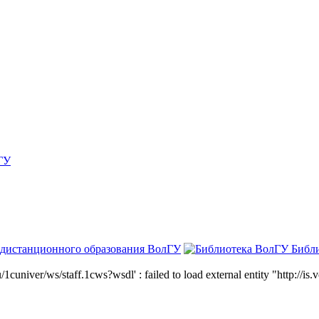
ГУ
 дистанционного образования ВолГУ
Библ
niver/ws/staff.1cws?wsdl' : failed to load external entity "http://is.