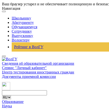
Ваш браузер устарел и не обеспечивает полноценную и безопа
Навигация
Школьнику
Абитуриенту
Обучающемуся
Сотруднику
Выпускнику
Волонтеру
Рейтинг в ВолГУ
Сведения об образовательной организации
Сервис "Личный кабинет"
Центр тестирования иностранных граждан
Документы приемной комиссии
Образование
Наука