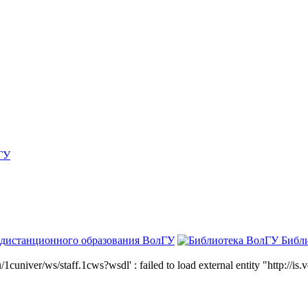
ГУ
 дистанционного образования ВолГУ
Библ
niver/ws/staff.1cws?wsdl' : failed to load external entity "http://is.