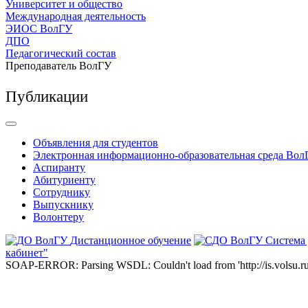
Университет и общество
Международная деятельность
ЭИОС ВолГУ
ДПО
Педагогический состав
Преподаватель ВолГУ
Публикации
Объявления для студентов
Электронная информационно-образовательная среда Вол
Аспиранту
Абитуриенту
Сотруднику
Выпускнику
Волонтеру
Дистанционное обучение
Система
кабинет"
SOAP-ERROR: Parsing WSDL: Couldn't load from 'http://is.volsu.ru/1cu