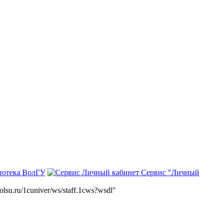
иотека ВолГУ
Сервис "Личный
volsu.ru/1cuniver/ws/staff.1cws?wsdl"