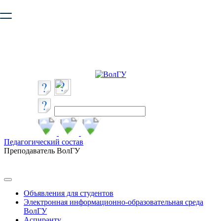
Ваш браузер устарел и не обеспечивает полноценную и
безопасную работу с сайтом. Пожалуйста
обновите браузер
,
чтобы улучшить взаимодействие с сайтом.
Педагогический состав
Преподаватель ВолГУ
Объявления для студентов
Электронная информационно-образовательная среда
ВолГУ
Аспиранту