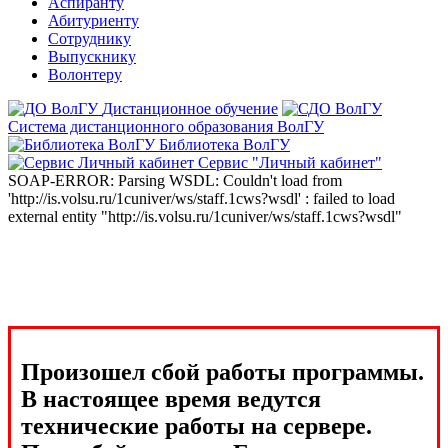
Аспиранту
Абитуриенту
Сотруднику
Выпускнику
Волонтеру
Дистанционное обучение
Система дистанционного образования ВолГУ
Библиотека ВолГУ
Сервис "Личный кабинет"
SOAP-ERROR: Parsing WSDL: Couldn't load from
'http://is.volsu.ru/1cuniver/ws/staff.1cws?wsdl' : failed to load
external entity "http://is.volsu.ru/1cuniver/ws/staff.1cws?wsdl"
Произошел сбой работы программы.
В настоящее время ведутся
технические работы на сервере.