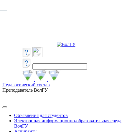
Ваш браузер устарел и не обеспечивает полноценную и
безопасную работу с сайтом. Пожалуйста
обновите браузер
,
чтобы улучшить взаимодействие с сайтом.
Педагогический состав
Преподаватель ВолГУ
Объявления для студентов
Электронная информационно-образовательная среда
ВолГУ
Аспиранту