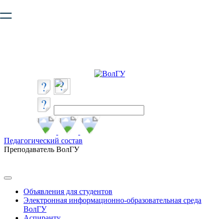
Ваш браузер устарел и не обеспечивает полноценную и
безопасную работу с сайтом. Пожалуйста
обновите браузер
,
чтобы улучшить взаимодействие с сайтом.
Педагогический состав
Преподаватель ВолГУ
Объявления для студентов
Электронная информационно-образовательная среда
ВолГУ
Аспиранту