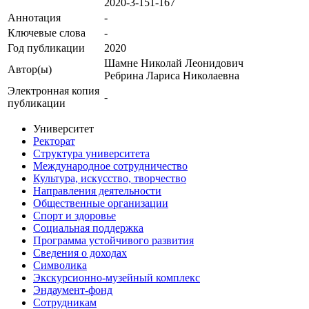
2020-3-151-167
Аннотация
-
Ключевые cлова
-
Год публикации
2020
Шамне Николай Леонидович
Автор(ы)
Ребрина Лариса Николаевна
Электронная копия
-
публикации
Университет
Ректорат
Структура университета
Международное сотрудничество
Культура, искусство, творчество
Направления деятельности
Общественные организации
Спорт и здоровье
Социальная поддержка
Программа устойчивого развития
Сведения о доходах
Символика
Экскурсионно-музейный комплекс
Эндаумент-фонд
Сотрудникам