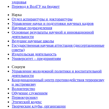
здоровья
Перевод в ВолГУ на бюджет
Наука
Отдел аспирантуры и докторантуры
Управление науки и подготовки научных кадров
Научные подразделения
Основные результаты научной и инновационной
деятельности
Ведущие научные школы
Государственная научная аттестация (диссертационные
советы)
Издательская деятельность
Университет – предприятиям
Социум
Управление молодежной политики и воспитательной
деятельности
Координационный центр противодействия терроризму
и экстремизму
Волонтерство
Обучение служением
Первокурснику
Этический кодекс
Творческие клубы, организации