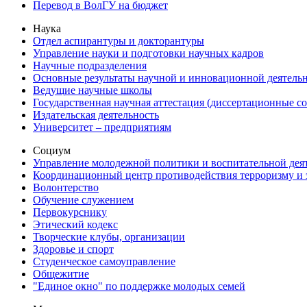
Перевод в ВолГУ на бюджет
Наука
Отдел аспирантуры и докторантуры
Управление науки и подготовки научных кадров
Научные подразделения
Основные результаты научной и инновационной деятель
Ведущие научные школы
Государственная научная аттестация (диссертационные с
Издательская деятельность
Университет – предприятиям
Социум
Управление молодежной политики и воспитательной дея
Координационный центр противодействия терроризму и 
Волонтерство
Обучение служением
Первокурснику
Этический кодекс
Творческие клубы, организации
Здоровье и спорт
Студенческое самоуправление
Общежитие
"Единое окно" по поддержке молодых семей