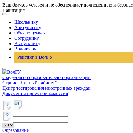
Ваш браузер устарел и не обеспечивает полноценную и безопа
Навигация
Школьнику
Абитуриенту
Обучающемуся
Сотруднику
Выпускнику
Волонтеру
Рейтинг в ВолГУ
Сведения об образовательной организации
Сервис "Личный кабинет"
Центр тестирования иностранных граждан
Документы приемной комиссии
Образование