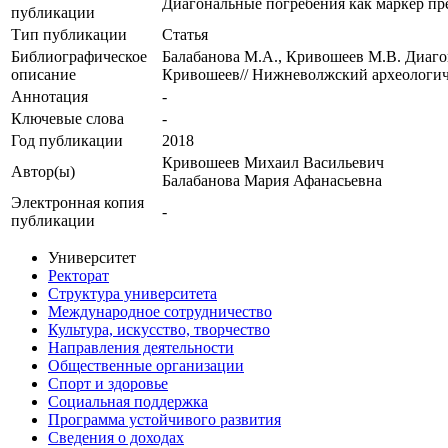
Диагональные погребения как маркер пре
публикации
Тип публикации
Статья
Библиографическое
Балабанова М.А., Кривошеев М.В. Диагон
описание
Кривошеев// Нижневолжский археологическ
Аннотация
-
Ключевые cлова
-
Год публикации
2018
Кривошеев Михаил Васильевич
Автор(ы)
Балабанова Мария Афанасьевна
Электронная копия
-
публикации
Университет
Ректорат
Структура университета
Международное сотрудничество
Культура, искусство, творчество
Направления деятельности
Общественные организации
Спорт и здоровье
Социальная поддержка
Программа устойчивого развития
Сведения о доходах