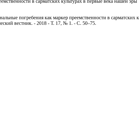
емственности в сарматских культурах в первые века нашей эры
альные погребения как маркер преемственности в сарматских ку
ий вестник. - 2018 - Т. 17, № 1. - C. 50–75.