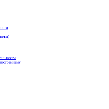
ности
оветы)
тельности
экстремизму