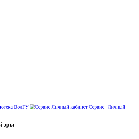
иотека ВолГУ
Сервис "Личный
й эры