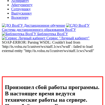
Аспиранту
Абитуриенту
Сотруднику
Выпускнику
Волонтеру
Дистанционное обучение
Система дистанционного образования ВолГУ
Библиотека ВолГУ
Сервис "Личный кабинет"
SOAP-ERROR: Parsing WSDL: Couldn't load from
'http://is.volsu.ru/1cuniver/ws/staff.1cws?wsdl' : failed to load
external entity "http://is.volsu.ru/1cuniver/ws/staff.1cws?wsdl"
Произошел сбой работы программы.
В настоящее время ведутся
технические работы на сервере.