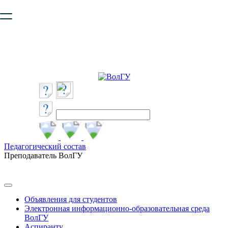
Ваш браузер устарел и не обеспечивает полноценную и
безопасную работу с сайтом. Пожалуйста
обновите браузер
,
чтобы улучшить взаимодействие с сайтом.
Педагогический состав
Преподаватель ВолГУ
Объявления для студентов
Электронная информационно-образовательная среда
ВолГУ
Аспиранту