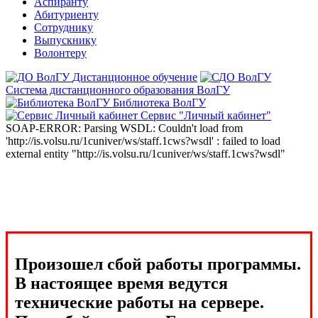
Аспиранту
Абитуриенту
Сотруднику
Выпускнику
Волонтеру
Дистанционное обучение
Система дистанционного образования ВолГУ
Библиотека ВолГУ
Сервис "Личный кабинет"
SOAP-ERROR: Parsing WSDL: Couldn't load from
'http://is.volsu.ru/1cuniver/ws/staff.1cws?wsdl' : failed to load
external entity "http://is.volsu.ru/1cuniver/ws/staff.1cws?wsdl"
Произошел сбой работы программы.
В настоящее время ведутся
технические работы на сервере.