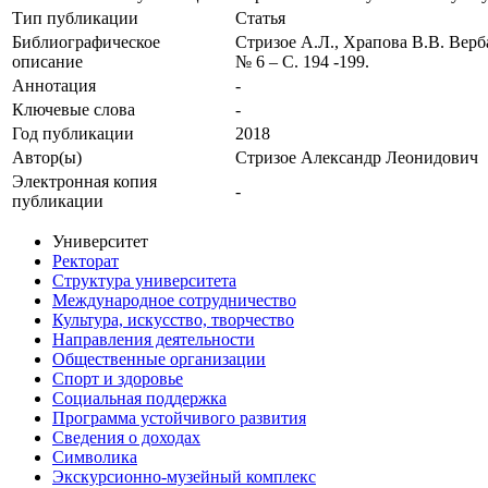
Тип публикации
Статья
Библиографическое
Стризое А.Л., Храпова В.В. Верб
описание
№ 6 – С. 194 -199.
Аннотация
-
Ключевые cлова
-
Год публикации
2018
Автор(ы)
Стризое Александр Леонидович
Электронная копия
-
публикации
Университет
Ректорат
Структура университета
Международное сотрудничество
Культура, искусство, творчество
Направления деятельности
Общественные организации
Спорт и здоровье
Социальная поддержка
Программа устойчивого развития
Сведения о доходах
Символика
Экскурсионно-музейный комплекс