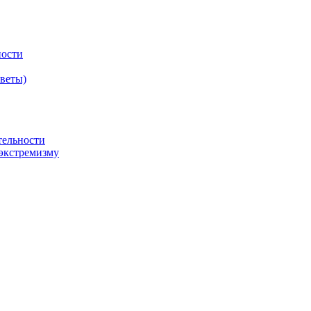
ности
оветы)
тельности
экстремизму