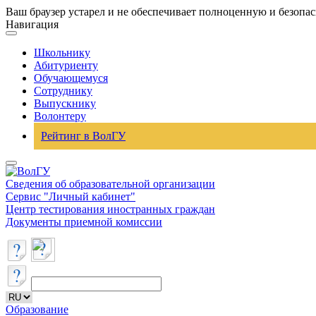
Ваш браузер устарел и не обеспечивает полноценную и безопа
Навигация
Школьнику
Абитуриенту
Обучающемуся
Сотруднику
Выпускнику
Волонтеру
Рейтинг в ВолГУ
Сведения об образовательной организации
Сервис "Личный кабинет"
Центр тестирования иностранных граждан
Документы приемной комиссии
Образование