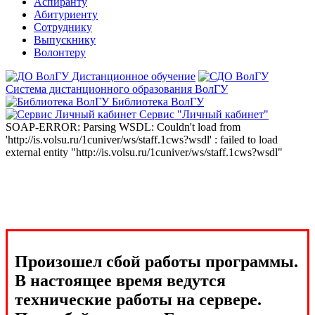
Аспиранту
Абитуриенту
Сотруднику
Выпускнику
Волонтеру
Дистанционное обучение
Система дистанционного образования ВолГУ
Библиотека ВолГУ
Сервис "Личный кабинет"
SOAP-ERROR: Parsing WSDL: Couldn't load from
'http://is.volsu.ru/1cuniver/ws/staff.1cws?wsdl' : failed to load
external entity "http://is.volsu.ru/1cuniver/ws/staff.1cws?wsdl"
Произошел сбой работы программы.
В настоящее время ведутся
технические работы на сервере.