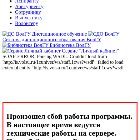
Аспиранту
Абитуриенту
Сотруднику
Выпускнику
Волонтеру
Дистанционное обучение
Система дистанционного образования ВолГУ
Библиотека ВолГУ
Сервис "Личный кабинет"
SOAP-ERROR: Parsing WSDL: Couldn't load from
'http://is.volsu.ru/1cuniver/ws/staff.1cws?wsdl' : failed to load
external entity "http://is.volsu.ru/1cuniver/ws/staff.1cws?wsdl"
Произошел сбой работы программы.
В настоящее время ведутся
технические работы на сервере.