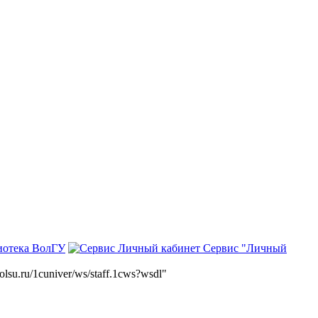
иотека ВолГУ
Сервис "Личный
volsu.ru/1cuniver/ws/staff.1cws?wsdl"