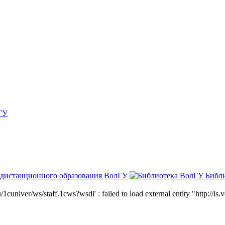
ГУ
 дистанционного образования ВолГУ
Библ
niver/ws/staff.1cws?wsdl' : failed to load external entity "http://is.