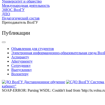
Университет и общество
Международная деятельность
ЭИОС ВолГУ
ДПО
Педагогический состав
Преподаватель ВолГУ
Публикации
Объявления для студентов
Электронная информационно-образовательная среда Вол
Аспиранту
Абитуриенту
Сотруднику
Выпускнику
Волонтеру
Дистанционное обучение
Система
кабинет"
SOAP-ERROR: Parsing WSDL: Couldn't load from 'http://is.volsu.ru/1cu