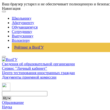
Ваш браузер устарел и не обеспечивает полноценную и безопа
Навигация
Школьнику
Абитуриенту
Обучающемуся
Сотруднику
Выпускнику
Волонтеру
Рейтинг в ВолГУ
Сведения об образовательной организации
Сервис "Личный кабинет"
Центр тестирования иностранных граждан
Документы приемной комиссии
Образование
Наука