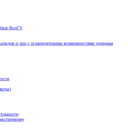
 базе ВолГУ
валидов и лиц с ограниченными возможностями здоровья
ности
оветы)
тельности
экстремизму