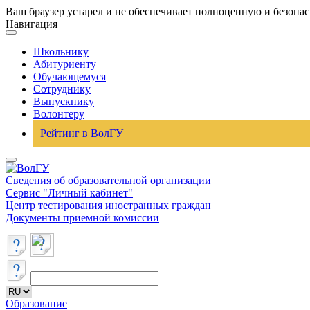
Ваш браузер устарел и не обеспечивает полноценную и безопа
Навигация
Школьнику
Абитуриенту
Обучающемуся
Сотруднику
Выпускнику
Волонтеру
Рейтинг в ВолГУ
Сведения об образовательной организации
Сервис "Личный кабинет"
Центр тестирования иностранных граждан
Документы приемной комиссии
Образование