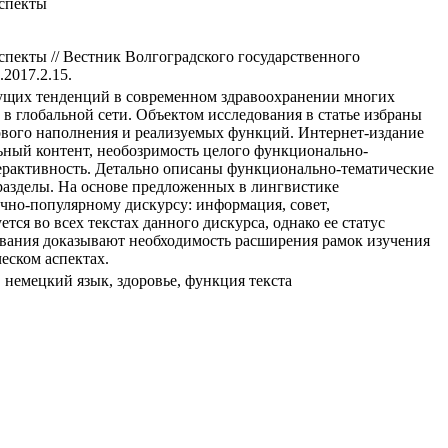
аспекты
пекты // Вестник Волгоградского государственного
.2017.2.15.
дущих тенденций в современном здравоохранении многих
 в глобальной сети. Объектом исследования в статье избраны
ового наполнения и реализуемых функций. Интернет-издание
ный контент, необозримость целого функционально-
терактивность. Детально описаны функционально-тематические
 разделы. На основе предложенных в лингвистике
но-популярному дискурсу: информация, совет,
ся во всех текстах данного дискурса, однако ее статус
едования доказывают необходимость расширения рамок изучения
еском аспектах.
немецкий язык, здоровье, функция текста