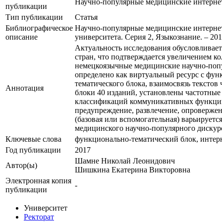
Научно-популярные медицинские интернет
публикации
Тип публикации
Статья
Библиографическое
Научно-популярные медицинские интернет
описание
университета. Серия 2, Языкознание. – 2017. 
Актуальность исследования обусловливает
стран, что подтверждается увеличением ко
немецкоязычные медицинские научно-попу
определено как виртуальный ресурс с фу
тематического блока, взаимосвязь тексто
Аннотация
блоки 40 изданий, установлены частотные 
классификаций коммуникативных функций
предупреждение, развлечение, опровержени
(базовая или вспомогательная) варьируетс
медицинского научно-популярного дискурс
Ключевые cлова
функционально-тематический блок, интерн
Год публикации
2017
Шамне Николай Леонидович
Автор(ы)
Шишкина Екатерина Викторовна
Электронная копия
-
публикации
Университет
Ректорат