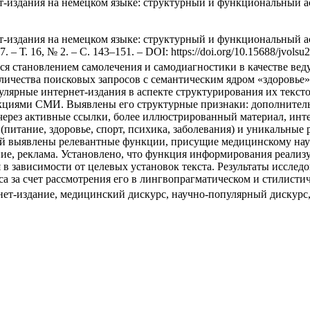
-издания на немецком языке: структурный и функциональный 
-издания на немецком языке: структурный и функциональный ас
– Т. 16, № 2. – С. 143–151. – DOI: https://doi.org/10.15688/jvolsu2
ся становлением самолечения и самодиагностики в качестве ве
личества поисковых запросов с семантическим ядром «здоровье»
лярные интернет-издания в аспекте структурирования их текст
нкциями СМИ. Выявлены его структурные признаки: дополнитель
в через активные ссылки, более иллюстрированный материал, ин
(питание, здоровье, спорт, психика, заболевания) и уникальные
 выявлены релевантные функции, присущие медицинскому науч
е, реклама. Установлено, что функция информирования реализует
я в зависимости от целевых установок текста. Результаты иссл
а за счет рассмотрения его в лингвопрагматическом и стилистич
ет-издание, медицинский дискурс, научно-популярный дискурс, 