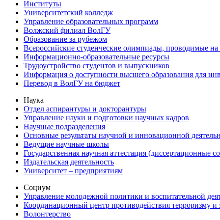
Институты
Университетский колледж
Управление образовательных программ
Волжский филиал ВолГУ
Образование за рубежом
Всероссийские студенческие олимпиады, проводимые на
Информационно-образовательные ресурсы
Трудоустройство студентов и выпускников
Информация о доступности высшего образования для ин
Перевод в ВолГУ на бюджет
Наука
Отдел аспирантуры и докторантуры
Управление науки и подготовки научных кадров
Научные подразделения
Основные результаты научной и инновационной деятель
Ведущие научные школы
Государственная научная аттестация (диссертационные с
Издательская деятельность
Университет – предприятиям
Социум
Управление молодежной политики и воспитательной дея
Координационный центр противодействия терроризму и 
Волонтерство