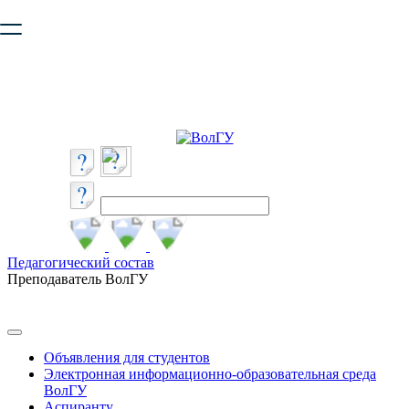
Ваш браузер устарел и не обеспечивает полноценную и
безопасную работу с сайтом. Пожалуйста
обновите браузер
,
чтобы улучшить взаимодействие с сайтом.
Педагогический состав
Преподаватель ВолГУ
Объявления для студентов
Электронная информационно-образовательная среда
ВолГУ
Аспиранту