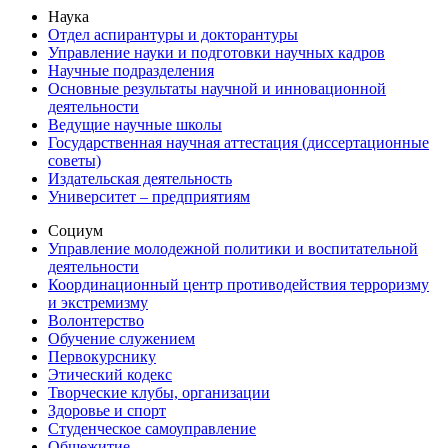
Наука
Отдел аспирантуры и докторантуры
Управление науки и подготовки научных кадров
Научные подразделения
Основные результаты научной и инновационной
деятельности
Ведущие научные школы
Государственная научная аттестация (диссертационные
советы)
Издательская деятельность
Университет – предприятиям
Социум
Управление молодежной политики и воспитательной
деятельности
Координационный центр противодействия терроризму
и экстремизму
Волонтерство
Обучение служением
Первокурснику
Этический кодекс
Творческие клубы, организации
Здоровье и спорт
Студенческое самоуправление
Общежитие