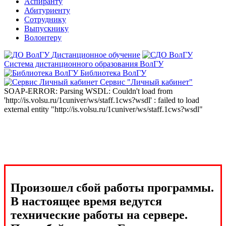
Аспиранту
Абитуриенту
Сотруднику
Выпускнику
Волонтеру
Дистанционное обучение
Система дистанционного образования ВолГУ
Библиотека ВолГУ
Сервис "Личный кабинет"
SOAP-ERROR: Parsing WSDL: Couldn't load from
'http://is.volsu.ru/1cuniver/ws/staff.1cws?wsdl' : failed to load
external entity "http://is.volsu.ru/1cuniver/ws/staff.1cws?wsdl"
Произошел сбой работы программы.
В настоящее время ведутся
технические работы на сервере.