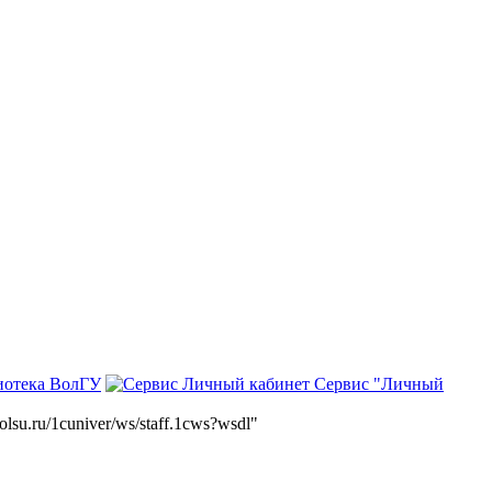
иотека ВолГУ
Сервис "Личный
volsu.ru/1cuniver/ws/staff.1cws?wsdl"