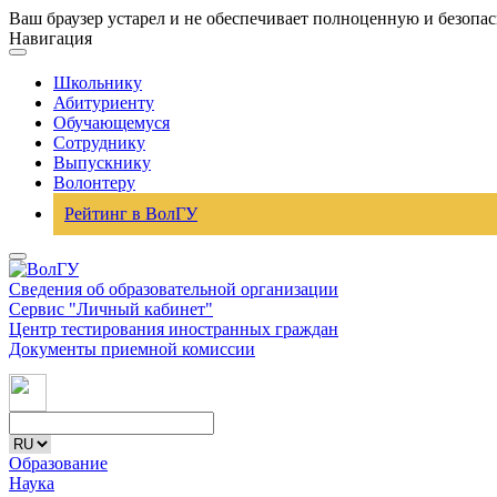
Ваш браузер устарел и не обеспечивает полноценную и безопа
Навигация
Школьнику
Абитуриенту
Обучающемуся
Сотруднику
Выпускнику
Волонтеру
Рейтинг в ВолГУ
Сведения об образовательной организации
Сервис "Личный кабинет"
Центр тестирования иностранных граждан
Документы приемной комиссии
Образование
Наука