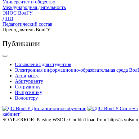
Университет и общество
Международная деятельность
ЭИОС ВолГУ
ДПО
Педагогический состав
Преподаватель ВолГУ
Публикации
Объявления для студентов
Электронная информационно-образовательная среда Вол
Аспиранту
Абитуриенту
Сотруднику
Выпускнику
Волонтеру
Дистанционное обучение
Система
кабинет"
SOAP-ERROR: Parsing WSDL: Couldn't load from 'http://is.volsu.ru/1cu