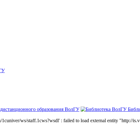
ГУ
 дистанционного образования ВолГУ
Библ
niver/ws/staff.1cws?wsdl' : failed to load external entity "http://is.