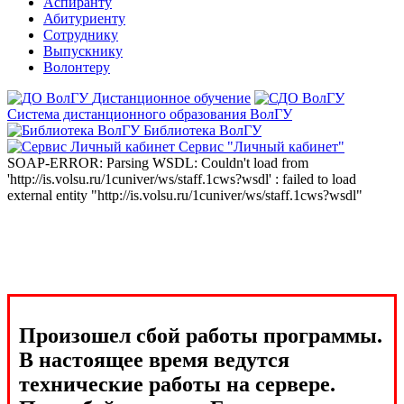
Аспиранту
Абитуриенту
Сотруднику
Выпускнику
Волонтеру
Дистанционное обучение
Система дистанционного образования ВолГУ
Библиотека ВолГУ
Сервис "Личный кабинет"
SOAP-ERROR: Parsing WSDL: Couldn't load from
'http://is.volsu.ru/1cuniver/ws/staff.1cws?wsdl' : failed to load
external entity "http://is.volsu.ru/1cuniver/ws/staff.1cws?wsdl"
Произошел сбой работы программы.
В настоящее время ведутся
технические работы на сервере.