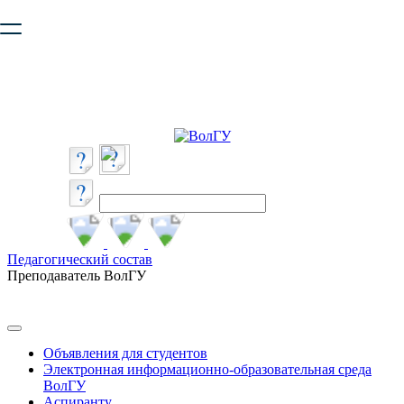
Ваш браузер устарел и не обеспечивает полноценную и
безопасную работу с сайтом. Пожалуйста
обновите браузер
,
чтобы улучшить взаимодействие с сайтом.
Педагогический состав
Преподаватель ВолГУ
Объявления для студентов
Электронная информационно-образовательная среда
ВолГУ
Аспиранту