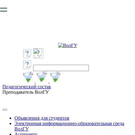
Ваш браузер устарел и не обеспечивает полноценную и
безопасную работу с сайтом. Пожалуйста
обновите браузер
,
чтобы улучшить взаимодействие с сайтом.
Педагогический состав
Преподаватель ВолГУ
Объявления для студентов
Электронная информационно-образовательная среда
ВолГУ
Аспиранту