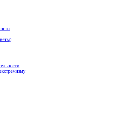
ности
оветы)
тельности
экстремизму