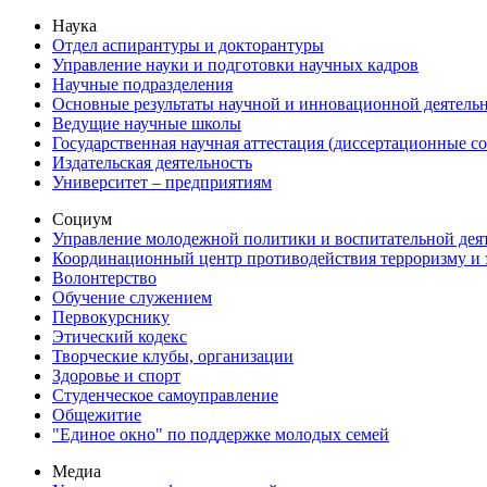
Наука
Отдел аспирантуры и докторантуры
Управление науки и подготовки научных кадров
Научные подразделения
Основные результаты научной и инновационной деятель
Ведущие научные школы
Государственная научная аттестация (диссертационные с
Издательская деятельность
Университет – предприятиям
Социум
Управление молодежной политики и воспитательной дея
Координационный центр противодействия терроризму и 
Волонтерство
Обучение служением
Первокурснику
Этический кодекс
Творческие клубы, организации
Здоровье и спорт
Студенческое самоуправление
Общежитие
"Единое окно" по поддержке молодых семей
Медиа