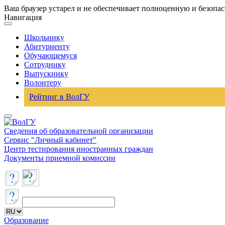
Ваш браузер устарел и не обеспечивает полноценную и безопа
Навигация
Школьнику
Абитуриенту
Обучающемуся
Сотруднику
Выпускнику
Волонтеру
Рейтинг в ВолГУ
Сведения об образовательной организации
Сервис "Личный кабинет"
Центр тестирования иностранных граждан
Документы приемной комиссии
Образование