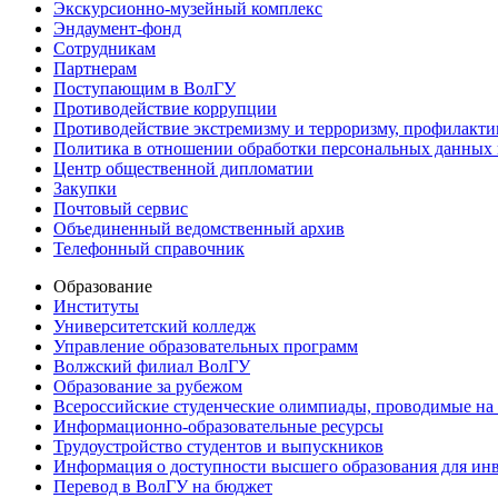
Экскурсионно-музейный комплекс
Эндаумент-фонд
Сотрудникам
Партнерам
Поступающим в ВолГУ
Противодействие коррупции
Противодействие экстремизму и терроризму, профилакти
Политика в отношении обработки персональных данных
Центр общественной дипломатии
Закупки
Почтовый сервис
Объединенный ведомственный архив
Телефонный справочник
Образование
Институты
Университетский колледж
Управление образовательных программ
Волжский филиал ВолГУ
Образование за рубежом
Всероссийские студенческие олимпиады, проводимые на
Информационно-образовательные ресурсы
Трудоустройство студентов и выпускников
Информация о доступности высшего образования для ин
Перевод в ВолГУ на бюджет