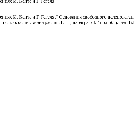
ниях И. Канта и Г. Гегеля
иях И. Канта и Г. Гегеля // Основания свободного целеполагания
илософии : монография : Гл. 1, параграф 3. / под общ. ред. В.Н.