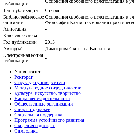
Основания свободного целеполагания в уче
публикации
Тип публикации
Статья
Библиографическое
Основания свободного целеполагания в учен
описание
Философия Канта и основания практической ф
Аннотация
-
Ключевые cлова
-
Год публикации
2013
Автор(ы)
Димитрова Светлана Васильевна
Электронная копия
-
публикации
Университет
Ректорат
Структура университета
Международное сотрудничество
Культура, искусство, творчество
Направления деятельности
Общественные организации
Спорт и здоровье
Социальная поддержка
Программа устойчивого развития
Сведения о доходах
Символика